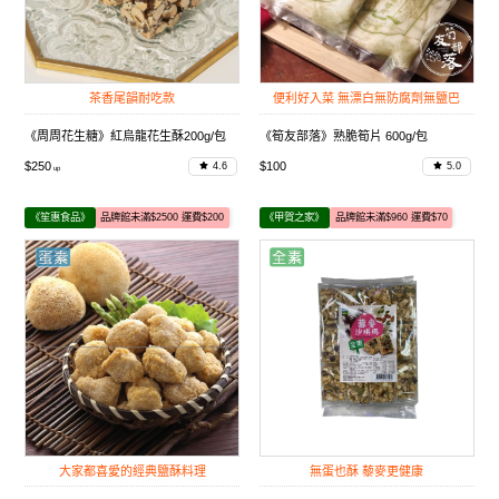
茶香尾韻耐吃款
便利好入菜 無漂白無防腐劑無鹽巴
《周周花生糖》紅烏龍花生酥200g/包
《筍友部落》熟脆筍片 600g/包
$250
$100
4.6
5.0
《笙惠食品》
品牌館未滿$2500 運費$200
《甲賀之家》
品牌館未滿$960 運費$70
大家都喜愛的經典鹽酥料理
無蛋也酥 藜麥更健康