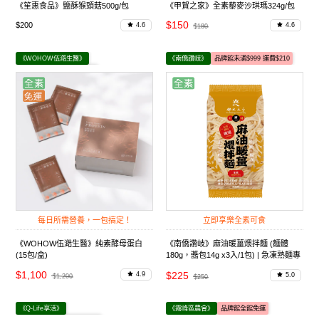
《笙惠食品》鹽酥猴頭菇500g/包
《甲賀之家》全素藜麥沙琪瑪324g/包
$150
$200
4.6
4.6
$180
《WOHOW伍澔生醫》
《南僑讚岐》
品牌館未滿$999 運費$210
品牌館未滿$1000 運費$80
每日所需營養，一包搞定！
立即享樂全素可食
《WOHOW伍澔生醫》純素酵母蛋白
《南僑讚岐》麻油暖薑煨拌麵 (麵體
(15包/盒)
180g，醬包14g x3入/1包) | 急凍熟麵專
家
$1,100
$225
4.9
5.0
$1,200
$250
《Q-Life享活》
《霧峰區農會》
品牌館全館免運