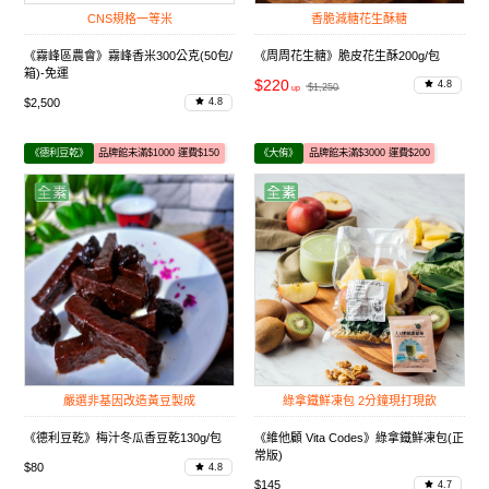
CNS規格一等米
香脆減糖花生酥糖
《霧峰區農會》霧峰香米300公克(50包/
《周周花生糖》脆皮花生酥200g/包
箱)-免運
$220
4.8
$1,250
$2,500
4.8
《德利豆乾》
品牌館未滿$1000 運費$150
《大侑》
品牌館未滿$3000 運費$200
嚴選非基因改造黃豆製成
綠拿鐵鮮凍包 2分鐘現打現飲
《德利豆乾》梅汁冬瓜香豆乾130g/包
《維他顧 Vita Codes》綠拿鐵鮮凍包(正
常版)
$80
4.8
$145
4.7