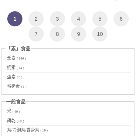
1
2
3
4
5
6
7
8
9
10
「素」食品
全素
( 186 )
奶素
( 14 )
蛋素
( 5 )
蛋奶素
( 5 )
一般食品
米
( 46 )
餅乾
( 30 )
茶/冷泡茶/養身茶
( 19 )