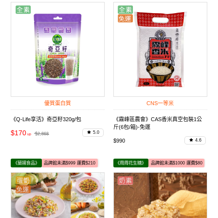
品牌館未滿$1000 運費$110
優質蛋白質
CNS一等米
《Q-Life享活》奇亞籽320g/包
《霧峰區農會》CAS香米真空包裝1公
斤(6包/箱)-免運
$170
5.0
$2,868
$990
4.6
《蘭揚食品》
品牌館未滿$999 運費$210
《周周花生糖》
品牌館未滿$1000 運費$80