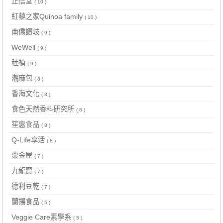
正信堂
( 10 )
紅藜之家Quinoa family
( 10 )
南僑讚岐
( 9 )
WeWell
( 9 )
稑禎
( 9 )
潮麻包
( 8 )
香海文化
( 8 )
食色天然香料研究所
( 8 )
笙惠食品
( 8 )
Q-Life享活
( 8 )
棗金屋
( 7 )
九龍齋
( 7 )
德利豆乾
( 7 )
蘭揚食品
( 5 )
Veggie Care素學系
( 5 )