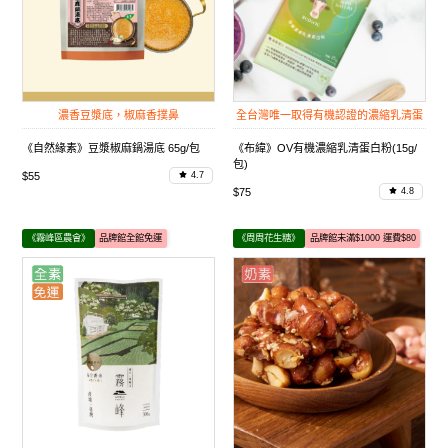
濃香豆漿底，椒麻香撲鼻
全台灣唯一取得有機認證的濃縮乳清蛋
白粉
《自然緣素》豆漿椒麻鍋湯底 65g/包
《布緯》OV有機濃縮乳清蛋白粉(15g/
包)
$55
4.7
$75
4.8
《霧峰區農會》
品牌館全館免運
《周周花生糖》
品牌館未滿$1000 運費$80