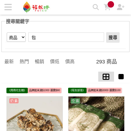
【包】搜尋結果 | 福報購蔬食購物商城
搜尋關鍵字
搜尋
293 商品
最新
熱門
暢銷
價低
價高
《周周花生糖》
品牌館未滿$1000 運費$80
《筍友部落》
品牌館未滿$3000 運費$100