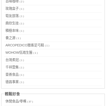
百味咖啡
( 2 )
玫瑰盒子
( 1 )
筍友部落
( 1 )
鼎欣生技
( 1 )
積極本味
( 1 )
養之源
( 1 )
ARCOPEDICO雅客足弓鞋
( 1 )
WOHOW伍澔生醫
( 1 )
台灣柔冠
( 1 )
千祥雲集
( 1 )
壹善食品
( 1 )
德昌事業
( 1 )
輕鬆好食
休閒食品/零嘴
( 37 )