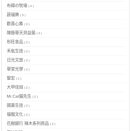
布緯の牧場
( 4 )
蔬福樂
( 3 )
歡喜心集
( 3 )
陳振華天貝益菌
( 3 )
彤旺食品
( 2 )
禾氣生技
( 2 )
日光文旅
( 2 )
華堂光學
( 2 )
聖宏
( 2 )
大甲佳旭
( 2 )
Mr.Cat貓先生
( 2 )
國基生技
( 2 )
福報文化
( 2 )
花樹銀行 辣木系列商品
( 2 )