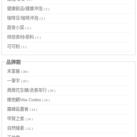
健康飲品/健康沖泡
( 2 )
咖啡豆/咖啡沖泡
( 2 )
蔬食小菜
( 1 )
烘焙食材/原料
( 1 )
可可粉
( 1 )
品牌館
禾掌屋
( 38 )
一筆字
( 20 )
周周花生糖/丞泰茶行
( 20 )
維他顧Vita Codes
( 14 )
霧峰區農會
( 14 )
甲賀之家
( 14 )
自然緣素
( 11 )