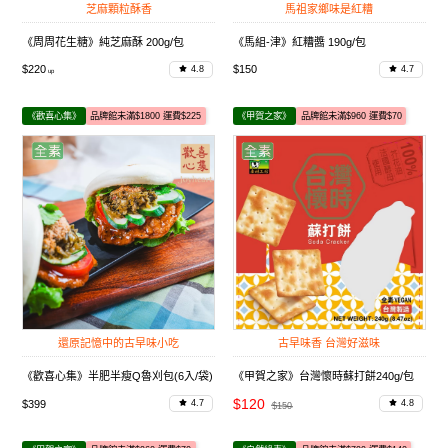
芝麻顆粒酥香
馬祖家鄉味是紅糟
《周周花生糖》純芝麻酥 200g/包
《馬組-津》紅糟醬 190g/包
$220
$150
4.8
4.7
《歡喜心集》
品牌館未滿$1800 運費$225
《甲賀之家》
品牌館未滿$960 運費$70
還原記憶中的古早味小吃
古早味香 台灣好滋味
《歡喜心集》半肥半瘦Q魯刈包(6入/袋)
《甲賀之家》台灣懷時蘇打餅240g/包
$120
$399
4.7
4.8
$150