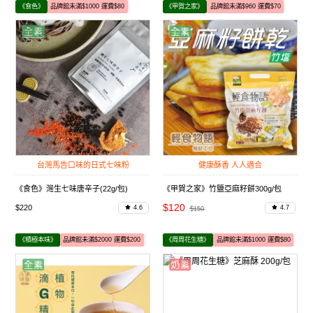
《食色》
品牌館未滿$1000 運費$80
《甲賀之家》
品牌館未滿$960 運費$70
台灣馬告口味的日式七味粉
健康酥香 人人適合
《食色》灣生七味唐辛子(22g/包)
《甲賀之家》竹鹽亞麻籽餅300g/包
$120
$220
4.6
4.7
$150
《積極本味》
品牌館未滿$2000 運費$200
《周周花生糖》
品牌館未滿$1000 運費$80