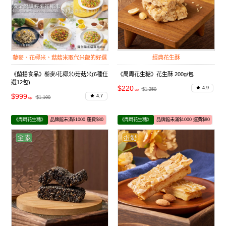
藜麥、花椰米、菇菇米取代米飯的好選
經典花生酥
擇
《蘭揚食品》藜麥/花椰米/菇菇米(6種任
《周周花生糖》花生酥 200g/包
選12包)
$220
4.9
$1,250
$999
4.7
$1,100
《周周花生糖》
品牌館未滿$1000 運費$80
《周周花生糖》
品牌館未滿$1000 運費$80