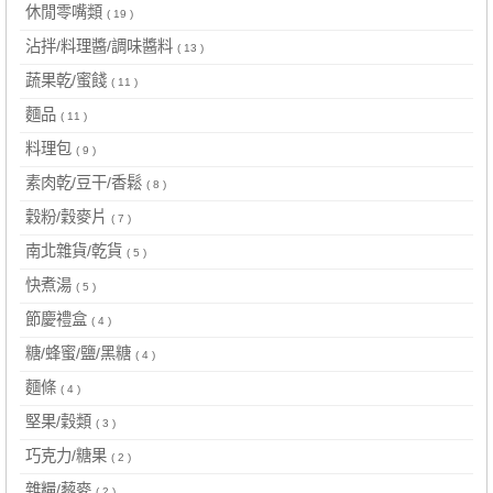
休閒零嘴類
( 19 )
沾拌/料理醬/調味醬料
( 13 )
蔬果乾/蜜餞
( 11 )
麵品
( 11 )
料理包
( 9 )
素肉乾/豆干/香鬆
( 8 )
穀粉/穀麥片
( 7 )
南北雜貨/乾貨
( 5 )
快煮湯
( 5 )
節慶禮盒
( 4 )
糖/蜂蜜/鹽/黑糖
( 4 )
麵條
( 4 )
堅果/穀類
( 3 )
巧克力/糖果
( 2 )
雜糧/藜麥
( 2 )