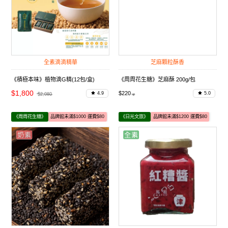
全素滴滴精華
芝麻顆粒酥香
《積極本味》植物滴G精(12包/盒)
《周周花生糖》芝麻酥 200g/包
$1,800
$220
4.9
5.0
$2,080
《周周花生糖》
品牌館未滿$1000 運費$80
《日光文旅》
品牌館未滿$1200 運費$80