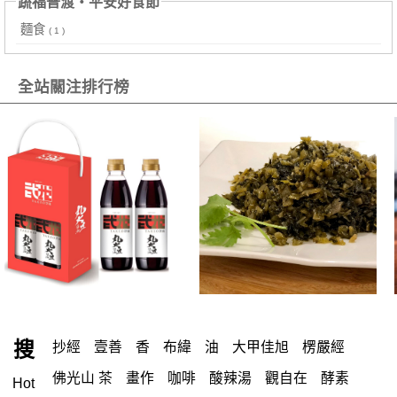
蔬福普渡・平安好食節
麵食
( 1 )
全站關注排行榜
搜
抄經
壹善
香
布緯
油
大甲佳旭
楞嚴經
佛光山 茶
畫作
咖啡
酸辣湯
觀自在
酵素
Hot