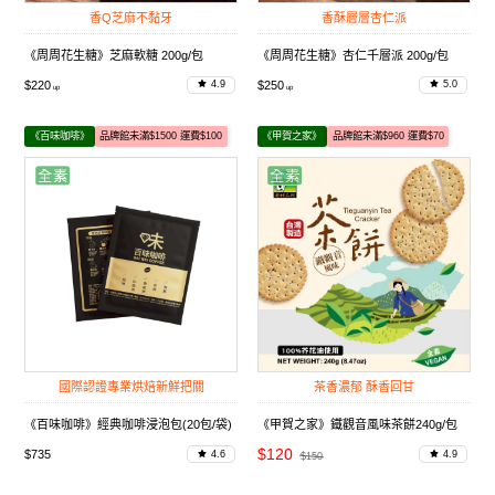
香Q芝麻不黏牙
香酥層層杏仁派
《周周花生糖》芝麻軟糖 200g/包
《周周花生糖》杏仁千層派 200g/包
$220
$250
4.9
5.0
《百味咖啡》
品牌館未滿$1500 運費$100
《甲賀之家》
品牌館未滿$960 運費$70
國際認證專業烘焙新鮮把關
茶香濃郁 酥香回甘
《百味咖啡》經典咖啡浸泡包(20包/袋)
《甲賀之家》鐵觀音風味茶餅240g/包
$120
$735
4.6
4.9
$150