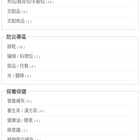
布包/肩背包/手腕包
( 19 )
文創品
( 8 )
文創商品
( 1 )
防災專區
餅乾
( 10 )
罐頭 / 料理包
( 7 )
飲品 / 代餐
( 5 )
米 / 麵條
( 4 )
保養保健
營養補充
( 9 )
養生茶 / 漢方茶
( 8 )
健康油 / 酵素
( 4 )
綠拿鐵
( 1 )
植物蛋白補充