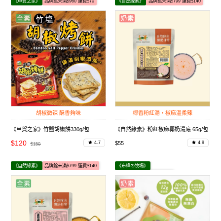
《甲賀之家》
品牌館未滿$960 運費$70
《自然緣素》
品牌館未滿$799 運費$140
胡椒微辣 酥香夠味
椰香粉紅湯，椒麻溫柔辣
《甲賀之家》竹鹽胡椒餅330g/包
《自然緣素》粉紅椒麻椰奶湯底 65g/包
$120
$55
4.7
4.9
$150
《自然緣素》
品牌館未滿$799 運費$140
《布緯の牧場》
品牌館未滿$1000 運費$130