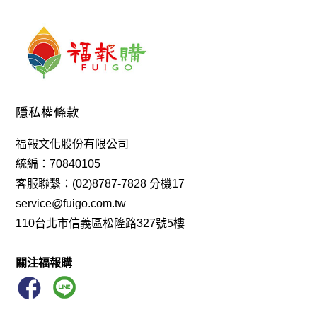
達摩
經
光森
小福盧計數
背包
八識
禾氣
羅漢鞋
包 袋
沙色
念佛機
教科書
光森生醫
薑母糖
御太郎
蛋捲
一筆字
《Q-Life享活》柴燒龍眼双木耳飲
佛珠
酸
馬克賽戒指
隨緣
香海文化
蛋白
特別栽種米
隱私權條款
手珠
八寶
故宮
蒟
花生糖
手鍊
魚油
福報文化股份有限公司
享活 手工柴燒龍眼双木耳露 350ml
精華
吉祥
統編：70840105
臥香
人生禪
佛光山 禮盒
楞嚴咒
元氣養生寶
客服聯繫：(02)8787-7828 分機17
service@fuigo.com.tw
記數器
藻之道
心經
110台北市信義區松隆路327號5樓
足弓鞋、僧鞋、羅漢鞋、機能鞋、健康鞋
關注福報購