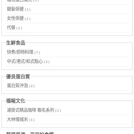
( 1 )
銀髮保健
( 1 )
女性保健
( 1 )
代餐
( 1 )
生鮮食品
快煮/即時料理
( 7 )
中式/港式/和式點心
( 2 )
優良蛋白質
蛋白質沖泡
( 2 )
福報文化
濾掛式精品咖啡 聯名系列
( 1 )
大林慢城米
( 1 )