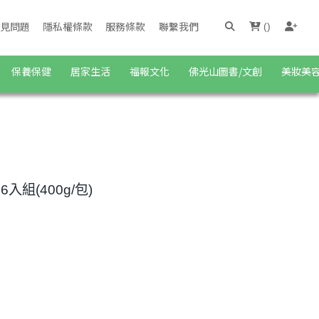
見問題
隱私權條款
服務條款
聯繫我們
(
)
保養保健
居家生活
福報文化
佛光山圖書/文創
美妝美
組(400g/包)