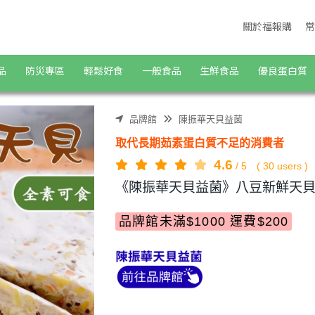
食購物商城
關於福報購
常
品
防災專區
輕鬆好食
一般食品
生鮮食品
優良蛋白質
品牌館
陳振華天貝益菌
取代長期茹素蛋白質不足的消費者
4.6
/
5
(
30
users )
《陳振華天貝益菌》八豆新鮮天貝6入
品牌館未滿$1000 運費$200