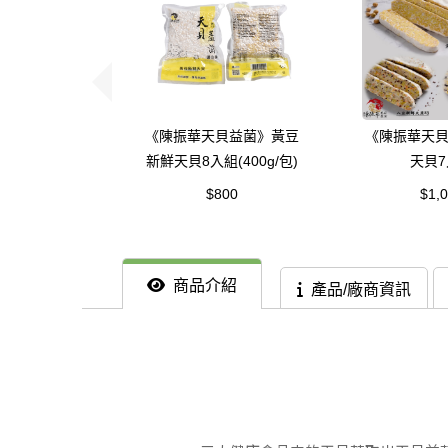
《陳振華天貝益菌》黃豆
《陳振華天
新鮮天貝8入組(400g/包)
天貝7
$800
$1,
商品介紹
產品/廠商資訊