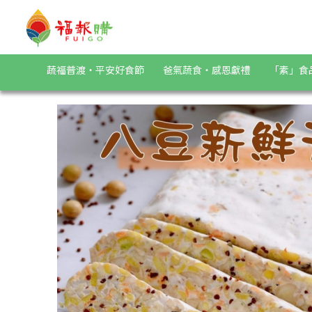
《陳振華天貝益菌》八豆新鮮天貝6入組(400g/包) | 福報購蔬
蔬福普渡・平安好食節
爸氣蔬食・感恩獻禮
「素」食