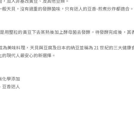
菌，加入非基改黃豆、及其他豆類。
一般天貝，沒有過重的發酵菌味，只有迷人的豆香-煎煮炒炸都適合。
珍寶，是用整粒的黃豆下去蒸熟後加上酵母菌去發酵，待發酵完成後，
為美味料理，天貝與豆腐及日本的納豆並稱為 21 世紀的三大健
生的現代人最安心的新選擇。
無化學添加
、豆香迷人