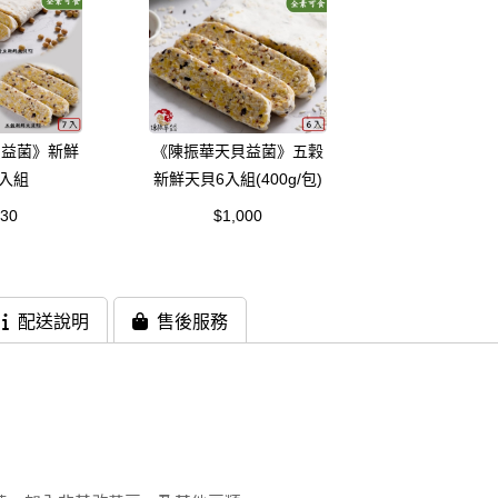
貝益菌》新鮮
《陳振華天貝益菌》五穀
入組
新鮮天貝6入組(400g/包)
030
$1,000
配送說明
售後服務