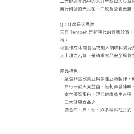
三大健康食品中的天貝萃取出天貝益
自行研發的天貝菌，口感及營養更勝
Q：什麼是天貝菌
天貝 Tempeh 是新時代的營養
物。
可製作成休閒食品或加入調味料變身成
人士趨之若鶩，是講求食品安全與養
產品特色：
．嚴選非基改黃豆與多種豆類製作，
．自行研發天貝益菌，無刺鼻發酵味
．富含優質蛋白，現代健康養生首選
．三大健康食品之一
．適合煎、煮、炒、炸多種料理方式