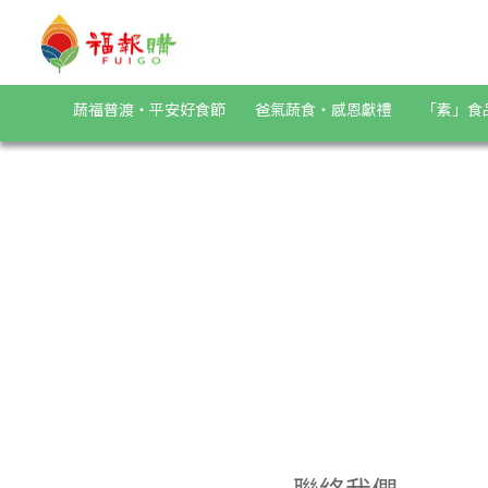
福報購蔬食購物商城，台灣第一素食、環保、愛地球的蔬食購物商
蔬福普渡・平安好食節
爸氣蔬食・感恩獻禮
「素」食