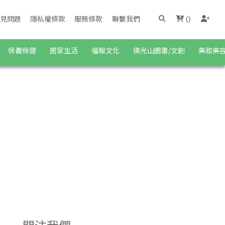
見問題
隱私權條款
服務條款
聯繫我們
(
)
保養保健
居家生活
福報文化
佛光山圖書/文創
美妝美