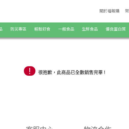
城 | 福報購蔬食購物商城
關於福報購
常
品
防災專區
輕鬆好食
一般食品
生鮮食品
優良蛋白質
!
很抱歉，此商品已全數銷售完畢 !