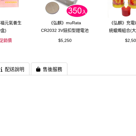
四福元氣養生
《弘麒》muRata
《弘麒》充電L
0盒)
CR2032 3V鈕扣型鋰電池
統蠟燭組合(大
(350顆；盤裝)
對(招財進寶/
促銷價
$5,250
$2,5
配送說明
售後服務