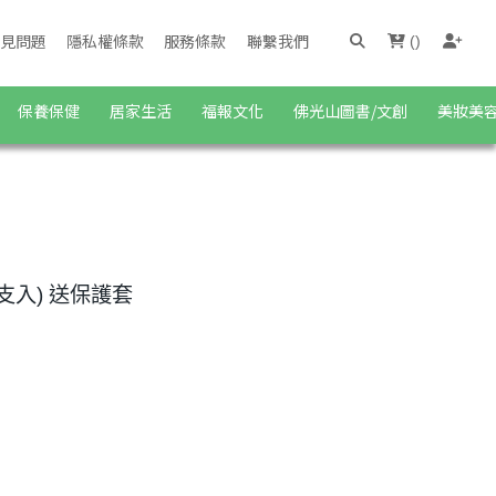
見問題
隱私權條款
服務條款
聯繫我們
(
)
保養保健
居家生活
福報文化
佛光山圖書/文創
美妝美
支入) 送保護套