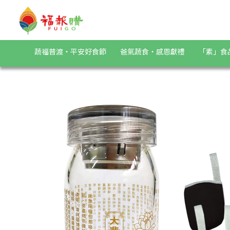
《弘麒》大悲咒玻璃水瓶300ml(3支入) 送保護套 | 福報購蔬食
蔬福普渡・平安好食節
爸氣蔬食・感恩獻禮
「素」食