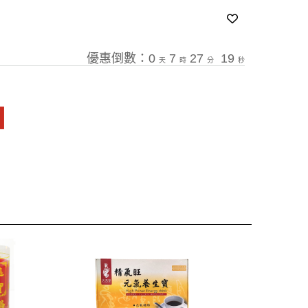
優惠倒數：
0
7
27
18
天
時
分
秒