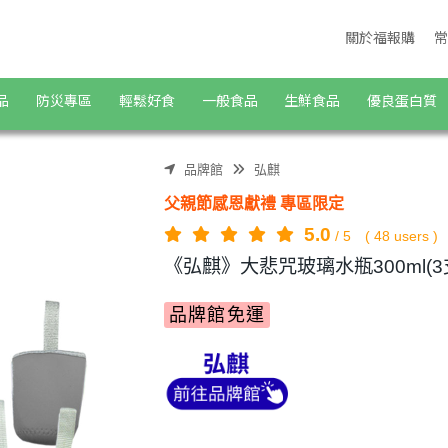
購物商城
關於福報購
常
品
防災專區
輕鬆好食
一般食品
生鮮食品
優良蛋白質
品牌館
弘麒
父親節感恩獻禮 專區限定
5.0
/
5
(
48
users )
《弘麒》大悲咒玻璃水瓶300ml(3
品牌館免運