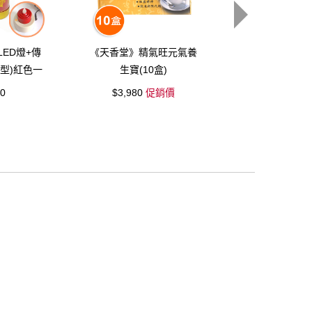
ED燈+傳
《天香堂》精氣旺元氣養
《弘麒》充電式
型)紅色一
生寶(10盒)
蠟燭燈組(兩色
佛光普照)
含燈、杯、充
00
$3,980
促銷價
$2,080