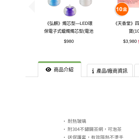
《弘麒》燭芯型—LED環
《天香堂》
保電子式蠟燭燭芯型(電池
寶(1
式)約亮4天-小型含杯(7
$980
$3,980
入)
商品介紹
產品/廠商資訊
• 耐熱玻璃
• 附304不鏽鋼茶網，可泡茶
• 送保護套，有效隔熱不燙手