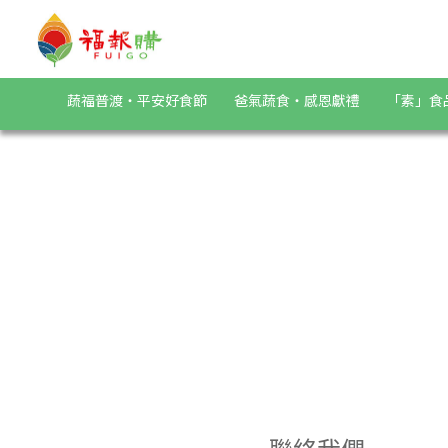
福報購蔬食購物商城，台灣第一素食、環保、愛地球的蔬食購物商
蔬福普渡・平安好食節
爸氣蔬食・感恩獻禮
「素」食