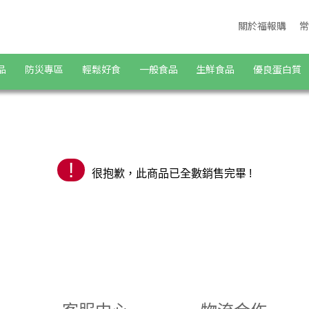
城 | 福報購蔬食購物商城
關於福報購
常
品
防災專區
輕鬆好食
一般食品
生鮮食品
優良蛋白質
!
很抱歉，此商品已全數銷售完畢 !