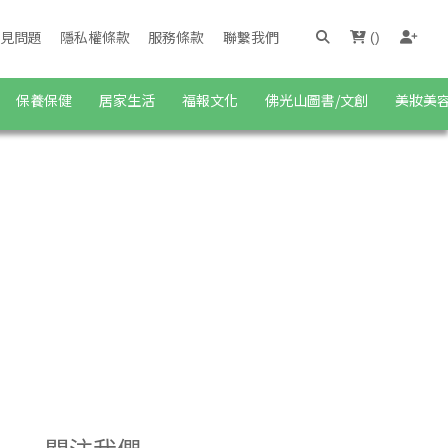
見問題
隱私權條款
服務條款
聯繫我們
(
)
保養保健
居家生活
福報文化
佛光山圖書/文創
美妝美