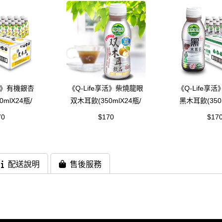
享活》有機銀杏
《Q-Life享活》柴燒龍眼
《Q-Life享
mlX24瓶/
双木耳飲(350mlX24瓶/
黑木耳飲(350m
)
箱)
箱)
70
$170
$17
配送說明
售後服務