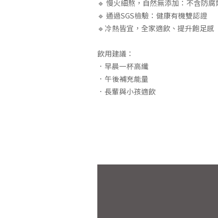
🔹 慢火細熬，自然無添加：不含防
🔹 通過SGS檢驗：健康有機雙認證
🔹冷熱皆宜，全家適飲、提升飽足感
飲用建議：
．早晨一杯高纖
．午後補充能量
．長輩與小孩適飲