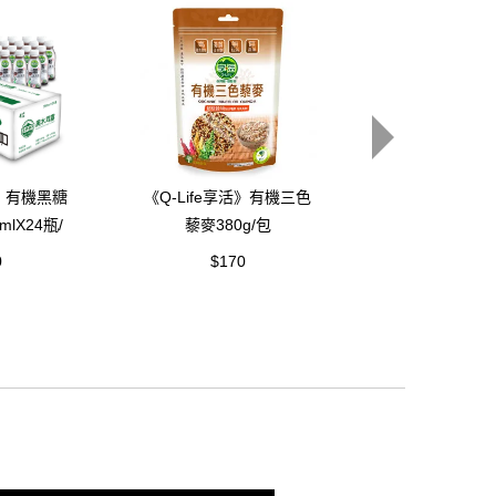
活》有機黑糖
《Q-Life享活》有機三色
lX24瓶/
藜麥380g/包
《Q-Life享活
0
$170
藜麥450g
$170