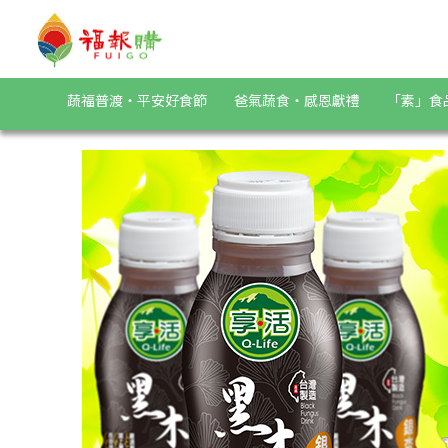
《Q-Life享活》銀杏黑木耳飲(350mlX24瓶/箱) | 福報購蔬食購
蔬福普渡・平安好食節
爸氣蔬食・感恩獻禮
「素」食