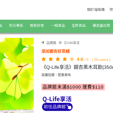
物商城
關於福報購
常
品
防災專區
輕鬆好食
一般食品
生鮮食品
優良蛋白質
品牌館
Q-Life享活
添加銀杏好思緒
4.6
/
5
(
50
users )
《Q-Life享活》銀杏黑木耳飲(350m
高纖低糖、營養美味
品牌館未滿$1000 運費$110