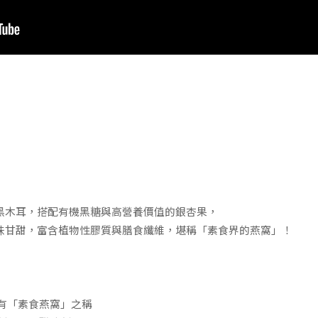
黑木耳，搭配有機黑糖與高營養價值的銀杏果，
味甘甜，富含植物性膠質與膳食纖維，堪稱「素食界的燕窩」！
，有「素食燕窩」之稱