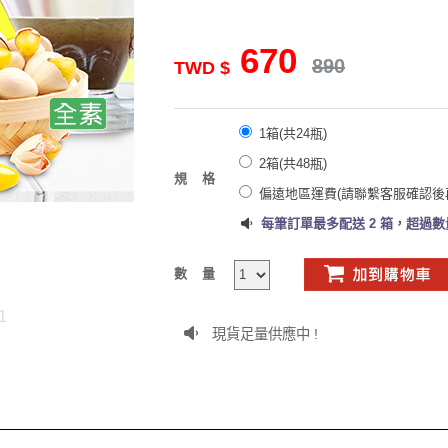
670
890
TWD $
1箱(共24瓶)
2箱(共48瓶)
規格
偏遠地區運費(請聯繫客服確認後
每筆訂單最多配送 2 箱，超過
數量
1
現貨足量供應中 !