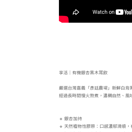
享活｜有機銀杏黑木耳飲
嚴選台灣嘉義「彥廷農場」新鮮白背
經過長時間慢火熬煮，濃稠自然、風
🔹 銀杏加持
🔹 天然植物性膠原：口感濃郁滑順