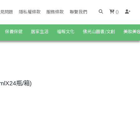
見問題
隱私權條款
服務條款
聯繫我們
(
)
保養保健
居家生活
福報文化
佛光山圖書/文創
美妝美
lX24瓶/箱)