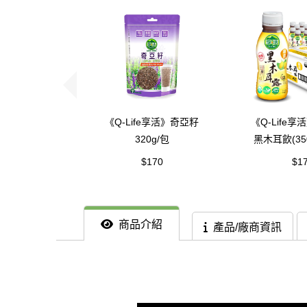
《Q-Life享活》奇亞籽
《Q-Life
320g/包
黑木耳飲(350
箱
$170
$1
商品介紹
產品/廠商資訊