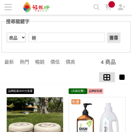
【碗】搜尋結果 | 福報購蔬食購物商城
搜尋關鍵字
搜尋
4 商品
最新
熱門
暢銷
價低
價高
品牌館滿3600元免運
《光森生醫》
品牌館免運