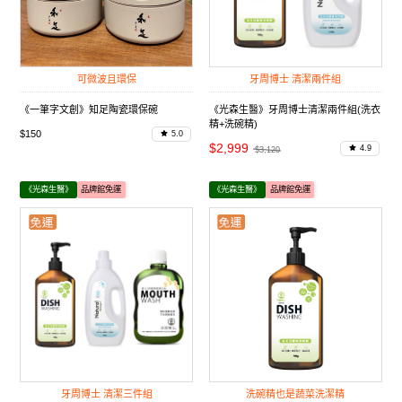
可微波且環保
牙周博士 清潔兩件組
《一筆字文創》知足陶瓷環保碗
《光森生醫》牙周博士清潔兩件組(洗衣
精+洗碗精)
$150
5.0
$2,999
4.9
$3,120
《光森生醫》
品牌館免運
《光森生醫》
品牌館免運
牙周博士 清潔三件組
洗碗精也是蔬菜洗潔精