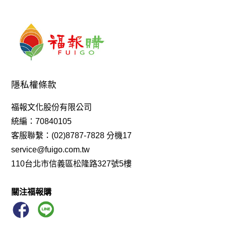
光森
小福盧計數
背包
八識
禾氣
羅漢鞋
包 袋
沙色
教科書
念佛機
光森生醫
薑母糖
御太郎
蛋捲
一筆字
《Q-Life享活》柴燒龍眼双木耳飲
佛珠
隨緣
香海文化
蛋白
特別栽種米
手珠
八寶
故宮
蒟
隱私權條款
花生糖
手鍊
魚油
福報文化股份有限公司
享活 手工柴燒龍眼双木耳露 350ml
精華
吉祥
統編：70840105
臥香
人生禪
楞嚴咒
佛光山 禮盒
元氣養生寶
客服聯繫：(02)8787-7828 分機17
service@fuigo.com.tw
記數器
藻之道
心經
110台北市信義區松隆路327號5樓
足弓鞋、僧鞋、羅漢鞋、機能鞋、健康鞋
酸
馬克賽戒指
關注福報購