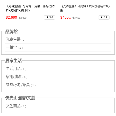
《光森生醫》牙周博士清潔三件組(洗衣
《光森生醫》牙周博士蔬果洗碗精700g/
精+洗碗精+漱口水)
瓶
$2,699
$450
5.0
4.7
$2,820
$3,600
品牌館
光森生醫
( 3 )
一筆字
( 1 )
居家生活
生活用品
( 3 )
家用/清潔
( 3 )
餐具/水瓶/茶具
( 1 )
佛光山圖書/文創
文創商品
( 1 )