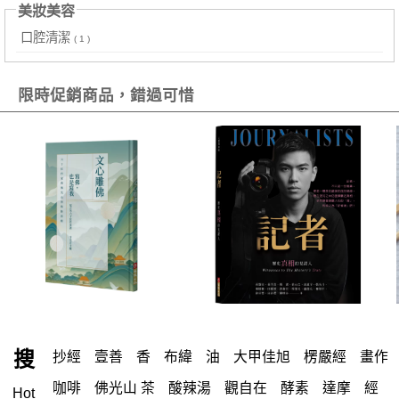
美妝美容
口腔清潔
( 1 )
限時促銷商品，錯過可惜
搜
抄經
壹善
香
布緯
油
大甲佳旭
楞嚴經
畫作
咖啡
佛光山 茶
酸辣湯
觀自在
酵素
達摩
經
Hot